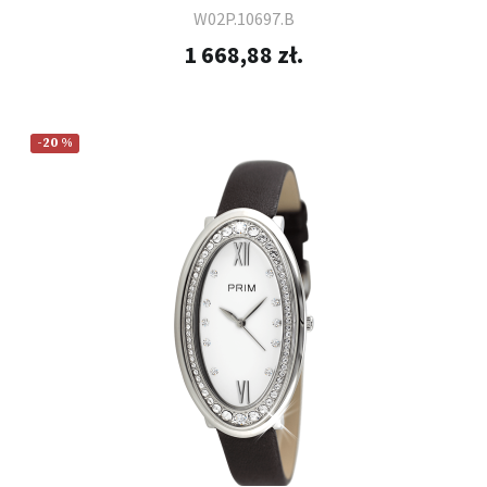
W02P.10697.B
1 668,88 zł.
-20 %