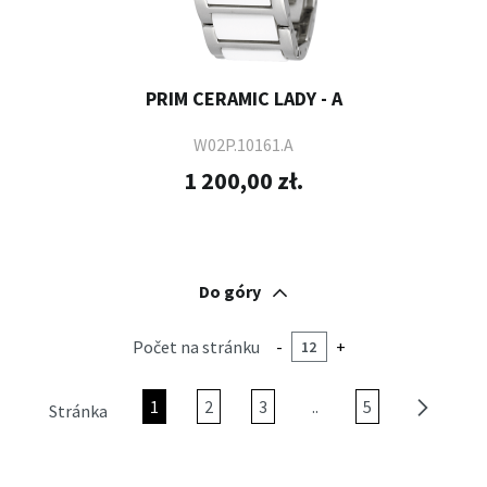
PRIM CERAMIC LADY - A
W02P.10161.A
1 200,00 zł.
Do góry
Počet na stránku
-
+
1
2
3
..
5
Stránka