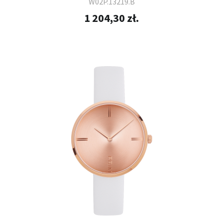
W02P.13219.B
1 204,30 zł.