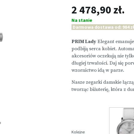
2 478,90 zł.
Na stanie
Darmowa dostawa od: 984 zł
PRIM Lady
Elegant emanuje
podbiją serca kobiet. Autom
akcesoriów oczekują nie tyl
długiej trwałości. Daj się po
wzornictwo idą w parze.
Nasze zegarki damskie łączą
tworząc biżuterię, która z d
Kolejne