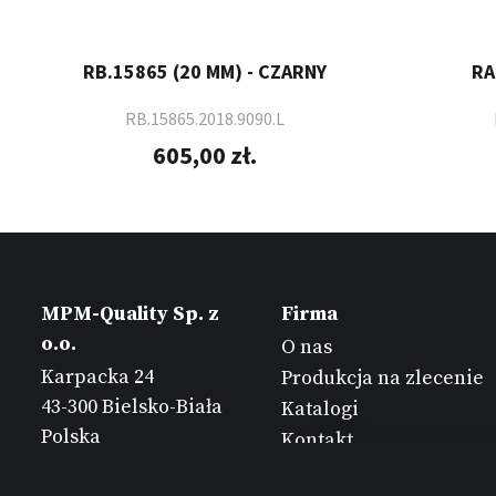
RB.15865 (20 MM) - CZARNY
RA
RB.15865.2018.9090.L
605,00 zł.
MPM-Quality Sp. z
Firma
o.o.
O nas
Karpacka 24
Produkcja na zlecenie
43-300 Bielsko-Biała
Katalogi
Polska
Kontakt