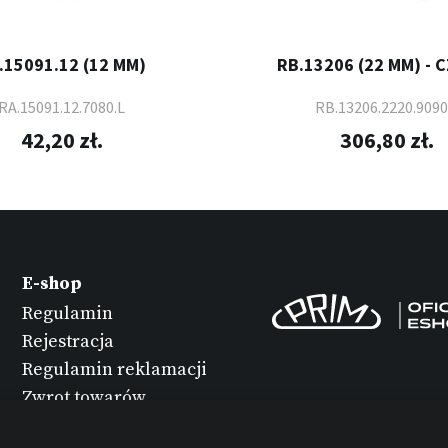
.15091.12 (12 MM)
RB.13206 (22 MM) - 
RA.15091.12.7080.L
RB.13206.2220.9090
42,20 zł.
306,80 zł.
E-shop
Regulamin
Rejestracja
Regulamin reklamacji
Zwrot towarów
Konserwacja