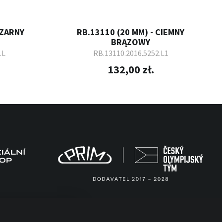
CZARNY
RB.13110 (20 MM) - CIEMNY
BRĄZOWY
.L
RB.13110.2016.5252.L1
132,00 zł.