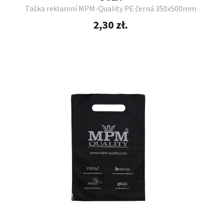
Taška reklamní MPM-Quality PE černá 350x500mm
2,30 zł.