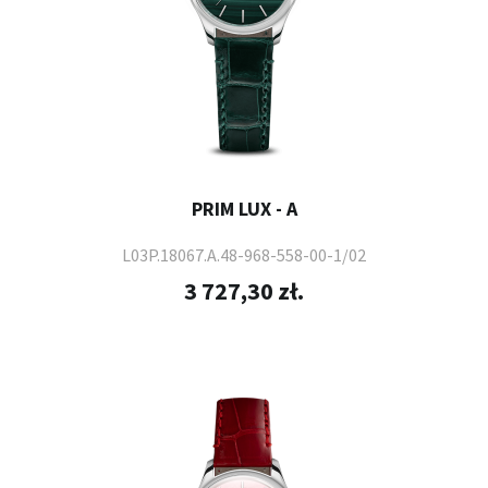
PRIM LUX - A
L03P.18067.A.48-968-558-00-1/02
3 727,30 zł.