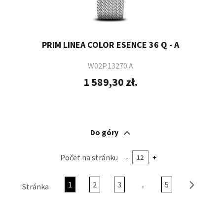
PRIM LINEA COLOR ESENCE 36 Q - A
W02P.13270.A
1 589,30 zł.
Do góry
Počet na stránku
-
+
1
2
3
..
5
Stránka