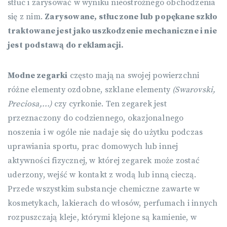
stłuc i zarysować w wyniku nieostrożnego obchodzenia
się z nim.
Zarysowane, stłuczone lub popękane szkło
traktowane jest jako uszkodzenie mechaniczne i nie
jest podstawą do reklamacji.
Modne zegarki
często mają na swojej powierzchni
różne elementy ozdobne, szklane elementy
(Swarovski,
Preciosa,...)
czy cyrkonie. Ten zegarek jest
przeznaczony do codziennego, okazjonalnego
noszenia i w ogóle nie nadaje się do użytku podczas
uprawiania sportu, prac domowych lub innej
aktywności fizycznej, w której zegarek może zostać
uderzony, wejść w kontakt z wodą lub inną cieczą.
Przede wszystkim substancje chemiczne zawarte w
kosmetykach, lakierach do włosów, perfumach i innych
rozpuszczają kleje, którymi klejone są kamienie, w