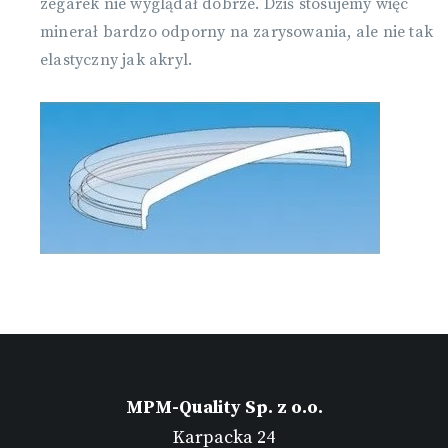
zegarek nie wyglądał dobrze. Dziś stosujemy więc
minerał bardzo odporny na zarysowania, ale nie tak
elastyczny jak akryl.
MPM-Quality Sp. z o.o.
Karpacka 24