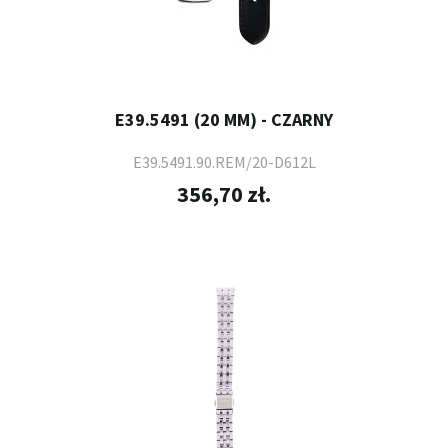
E39.5491 (20 MM) - CZARNY
E39.5491.90.REM/20-D612L
356,70 zł.