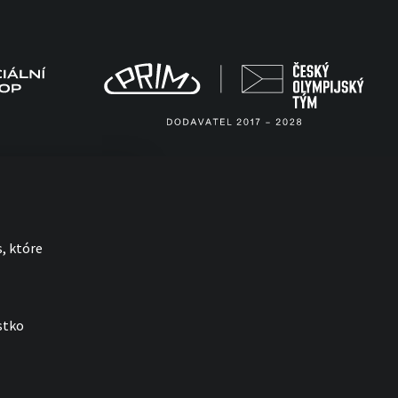
, które
stko
with
by esmedia