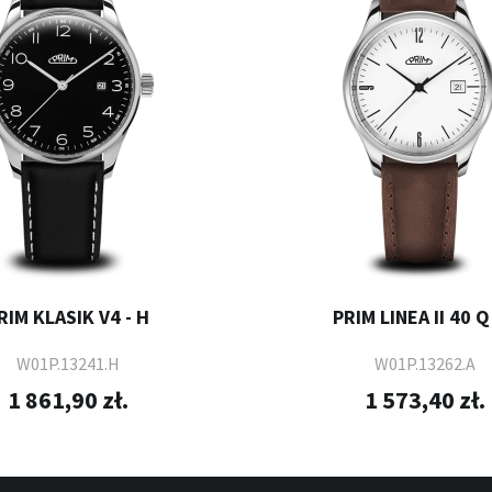
RIM KLASIK V4 - H
PRIM LINEA II 40 Q 
W01P.13241.H
W01P.13262.A
1 861,90 zł.
1 573,40 zł.