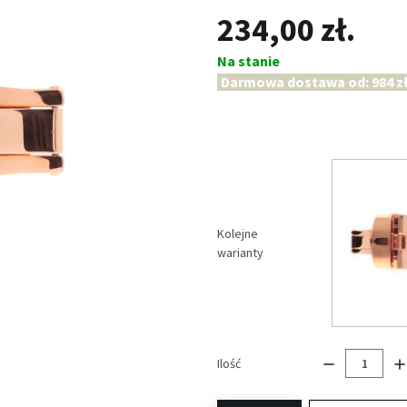
234,00 zł.
Na stanie
Darmowa dostawa od: 984 zł
Kolejne
warianty
Ilość