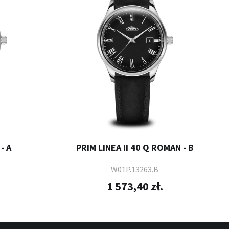
- A
PRIM LINEA II 40 Q ROMAN - B
W01P.13263.B
1 573,40 zł.