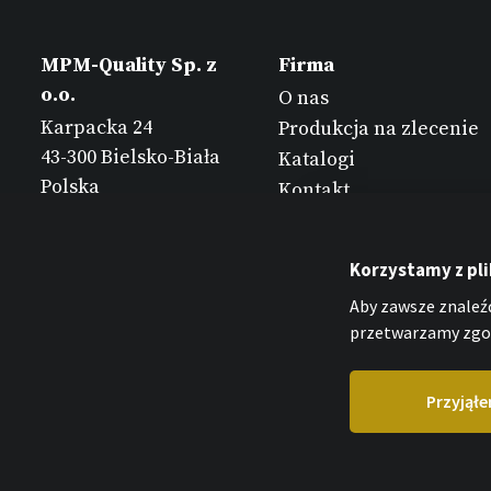
MPM-Quality Sp. z
Firma
o.o.
O nas
Karpacka 24
Produkcja na zlecenie
43-300 Bielsko-Biała
Katalogi
Polska
Kontakt
Korzystamy z pl
Aby zawsze znaleźć
przetwarzamy zgod
Przyjął
MPM-Quality Sp. z o.o. 2026