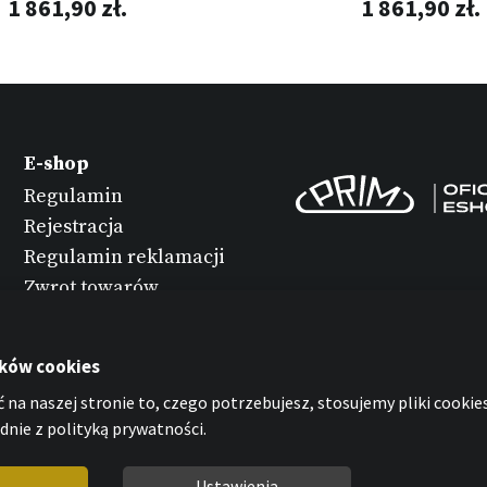
1 861,90 zł.
1 861,90 zł.
E-shop
Regulamin
Rejestracja
Regulamin reklamacji
Zwrot towarów
Konserwacja
zegarków
ików cookies
Ochrona danych
 na naszej stronie to, czego potrzebujesz, stosujemy pliki cookies
osobowych
nie z polityką prywatności.
Oświadczenie o
plikach cookies
Ustawienia