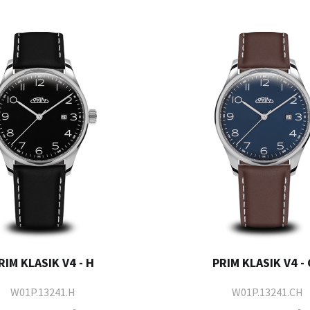
RIM KLASIK V4 - H
PRIM KLASIK V4 -
W01P.13241.H
W01P.13241.CH