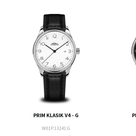
PRIM KLASIK V4 - G
P
W01P.13241.G