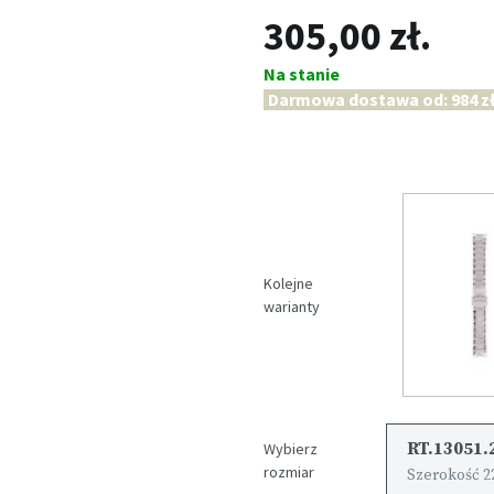
305,00 zł.
Na stanie
Darmowa dostawa od: 984 zł
Kolejne
warianty
RT.13051.
Wybierz
rozmiar
Szerokość 2