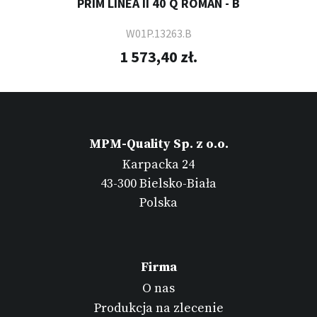
PRIM LINEA II 40 Q ROMAN - B
W01P.13263.B
1 573,40 zł.
MPM-Quality Sp. z o.o.
Karpacka 24
43-300 Bielsko-Biała
Polska
Firma
O nas
Produkcja na zlecenie