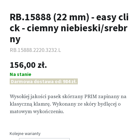
RB.15888 (22 mm) - easy cli
ck - ciemny niebieski/srebr
ny
RB.15888.2220.3232.L
156,00 zł.
Na stanie
Darmowa dostawa od: 984 zł.
Wysokiej jakości pasek skórzany PRIM zapinany na
klasyczną klamrę. Wykonany ze skóry bydlęcej o
matowym wykończeniu.
Kolejne warianty