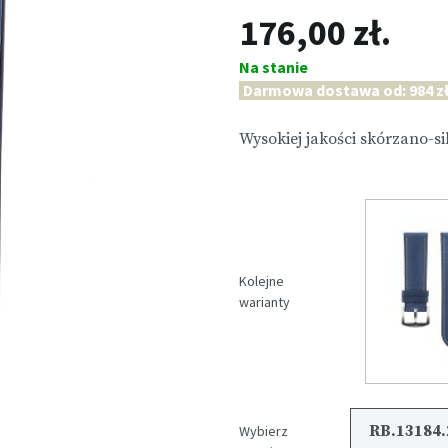
176,00 zł.
Na stanie
Darmowa dostawa od: 984 zł
Wysokiej jakości skórzano-s
Kolejne
warianty
RB.13184.
Wybierz