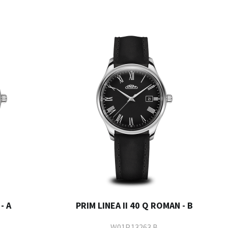
- A
PRIM LINEA II 40 Q ROMAN - B
W01P.13263.B