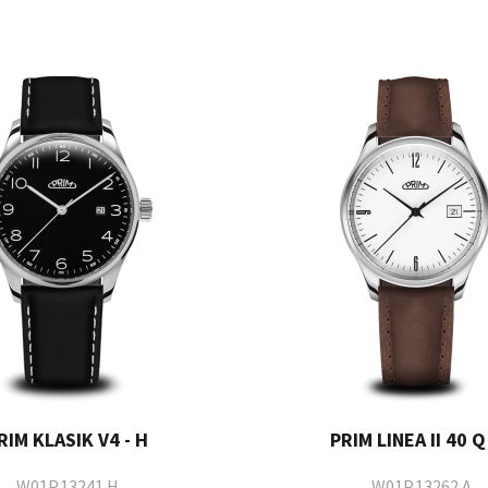
RIM KLASIK V4 - H
PRIM LINEA II 40 Q 
W01P.13241.H
W01P.13262.A