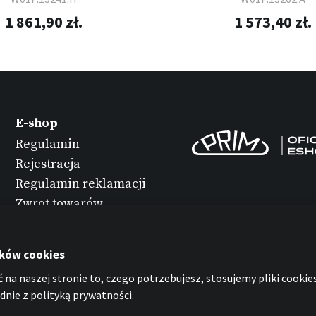
1 861,90 zł.
1 573,40 zł.
E-shop
Regulamin
Rejestracja
Regulamin reklamacji
Zwrot towarów
Konserwacja
zegarków
ików cookies
Ochrona danych
 na naszej stronie to, czego potrzebujesz, stosujemy pliki cookies
osobowych
nie z polityką prywatności.
Oświadczenie o