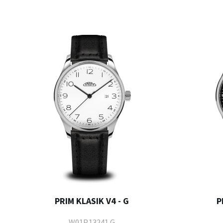
PRIM KLASIK V4 - G
P
W01P.13241.G