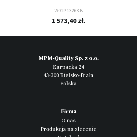
W01P.13263.B
1 573,40 zł.
MPM-Quality Sp. z o.o.
Karpacka 24
43-300 Bielsko-Biała
Polska
Firma
O nas
Produkcja na zlecenie