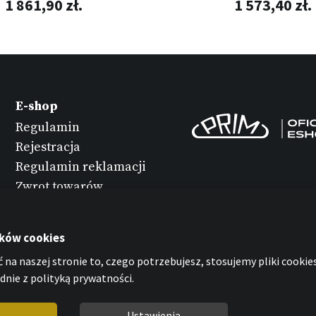
1 861,90 zł.
1 573,40 zł.
E-shop
Regulamin
Rejestracja
Regulamin reklamacji
Zwrot towarów
Konserwacja
zegarków
ików cookies
Ochrona danych
 na naszej stronie to, czego potrzebujesz, stosujemy pliki cookies
osobowych
nie z polityką prywatności.
Oświadczenie o
plikach cookies
Ustawienia