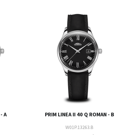
- A
PRIM LINEA II 40 Q ROMAN - B
W01P.13263.B