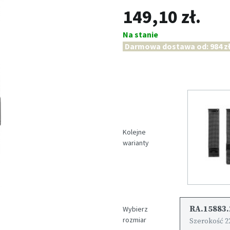
149,10 zł.
Na stanie
Darmowa dostawa od: 984 zł
Kolejne
warianty
RA.15883.
Wybierz
rozmiar
Szerokość 2