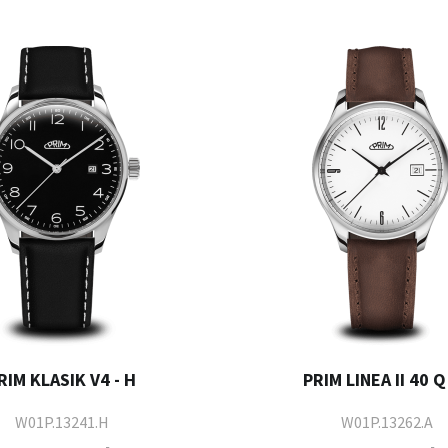
RIM KLASIK V4 - H
PRIM LINEA II 40 Q 
W01P.13241.H
W01P.13262.A