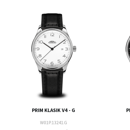
PRIM KLASIK V4 - G
P
W01P.13241.G