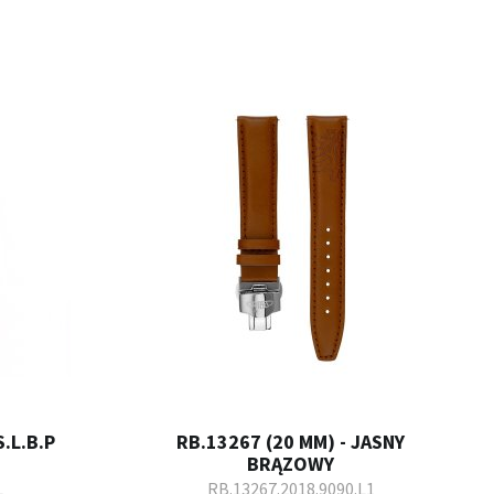
.L.B.P
RB.13267 (20 MM) - JASNY
BRĄZOWY
L
RB.13267.2018.9090.L1