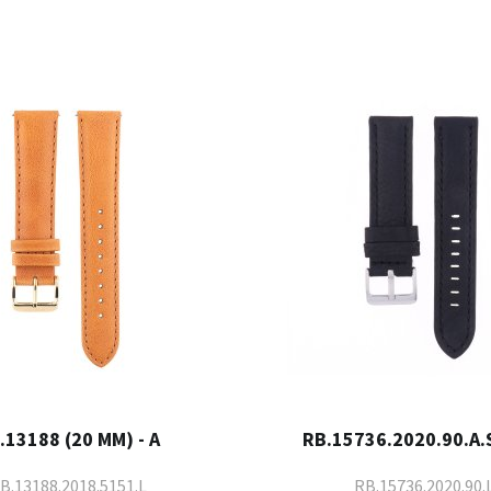
.13188 (20 MM) - A
RB.15736.2020.90.A.S
B.13188.2018.5151.L
RB.15736.2020.90.