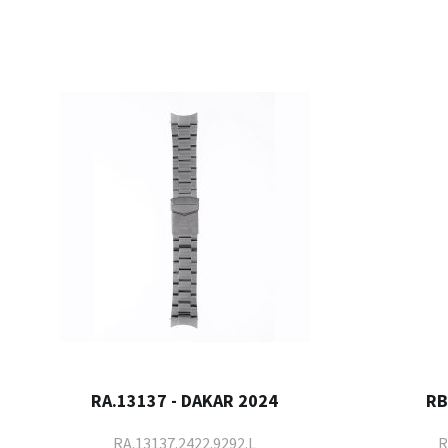
RA.13137 - DAKAR 2024
RB
RA.13137.2422.9292.L
R