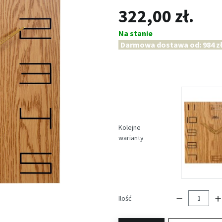
322,00 zł.
Na stanie
Darmowa dostawa od: 984 zł
Kolejne
warianty
Ilość