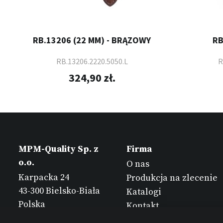
RB.13206 (22 MM) - BRĄZOWY
RB
RB.13206.2220.5050.L
R
324,90 zł.
MPM-Quality Sp. z
Firma
o.o.
O nas
Karpacka 24
Produkcja na zlecenie
43-300 Bielsko-Biała
Katalogi
Polska
Kontakt