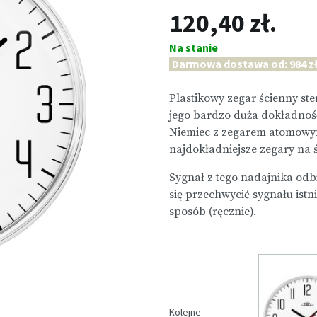
120,40 zł.
Na stanie
Darmowa dostawa od: 984 zł
Plastikowy zegar ścienny st
jego bardzo duża dokładność
Niemiec z zegarem atomowym
najdokładniejsze zegary na ś
Sygnał z tego nadajnika odbi
się przechwycić sygnału istn
sposób (ręcznie).
Kolejne