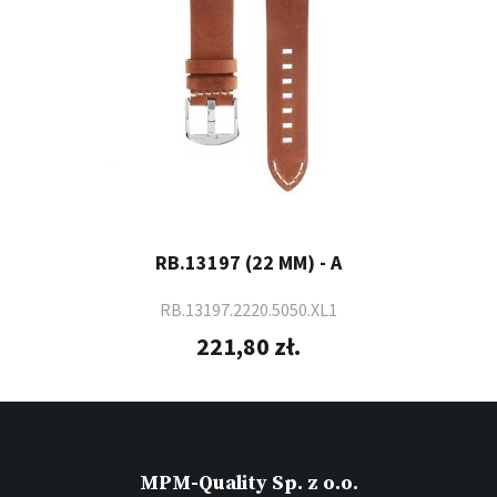
RB.13197 (22 MM) - A
RB.13197.2220.5050.XL1
221,80 zł.
MPM-Quality Sp. z o.o.