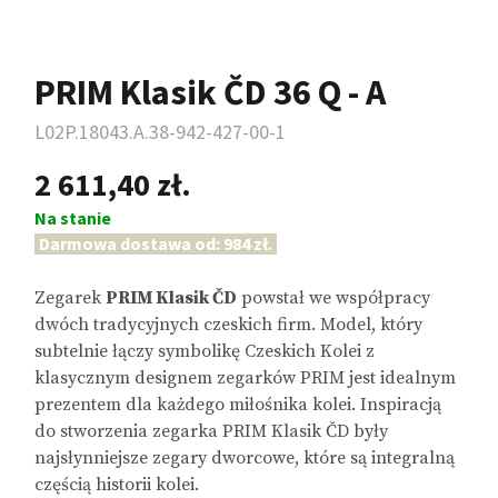
PRIM Klasik ČD 36 Q - A
L02P.18043.A.38-942-427-00-1
2 611,40 zł.
Na stanie
Darmowa dostawa od: 984 zł.
Zegarek
PRIM Klasik ČD
powstał we współpracy
dwóch tradycyjnych czeskich firm. Model, który
subtelnie łączy symbolikę Czeskich Kolei z
klasycznym designem zegarków PRIM jest idealnym
prezentem dla każdego miłośnika kolei. Inspiracją
do stworzenia zegarka PRIM Klasik ČD były
najsłynniejsze zegary dworcowe, które są integralną
częścią historii kolei.