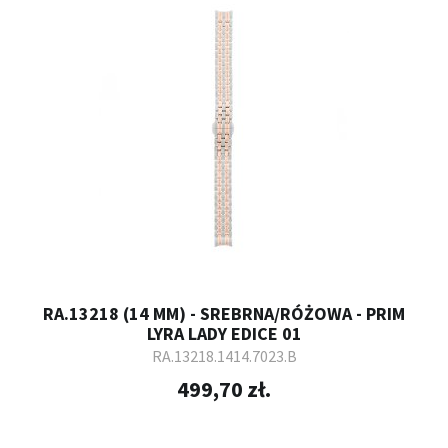
RA.13218 (14 MM) - SREBRNA/RÓŻOWA - PRIM
LYRA LADY EDICE 01
RA.13218.1414.7023.B
499,70 zł.