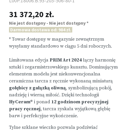
L00P.18006.B.93-203-506-80-1
31 372,20 zł.
Nie jest dostępny - Nie jest dostępny *
Darmowa dostawa od: 984 zł.
* Towar dostępny w magazynie zewnętrznym
wysyłamy standardowo w ciągu 5 dni roboczych.
Limitowana edycja
PRIM Art 2024
łączy harmonię
sztuki i zegarmistrzowskiego kunsztu. Dominującym
elementem modelu jest niekonwencjonalna
ceramiczna tarcza z ręcznie wykonaną miniaturą
gołębicy z gałązką oliwną
, symbolizującą pokój,
nadzieję i wierną miłość. Dzięki technologii
HyCeram®
i ponad
12 godzinom precyzyjnej
pracy ręcznej
, tarcza zyskała wyjątkową głębię
barw i perfekcyjne wykończenie.
Tylne szklane wieczko pozwala podziwiać