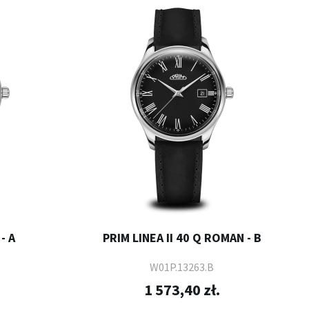
- A
PRIM LINEA II 40 Q ROMAN - B
W01P.13263.B
1 573,40 zł.