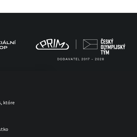
, które
stko