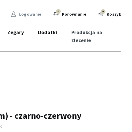
0
0
Logowanie
Porównanie
Koszyk
Zegary
Dodatki
Produkcja na
zlecenie
m) - czarno-czerwony
8