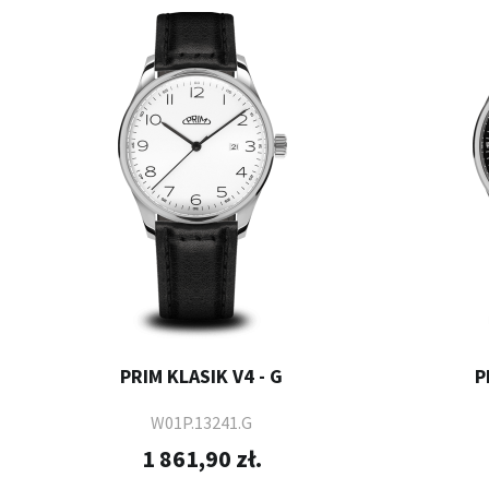
PRIM KLASIK V4 - G
P
W01P.13241.G
1 861,90 zł.