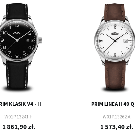
RIM KLASIK V4 - H
PRIM LINEA II 40 Q 
W01P.13241.H
W01P.13262.A
1 861,90 zł.
1 573,40 zł.