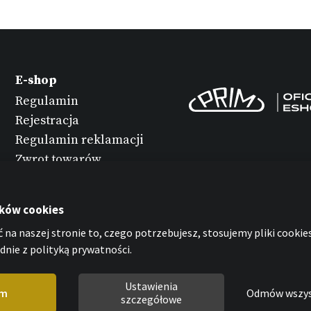
E-shop
Regulamin
Rejestracja
Regulamin reklamacji
Zwrot towarów
Konserwacja
zegarków
ików cookies
Ochrona danych
 na naszej stronie to, czego potrzebujesz, stosujemy pliki cookies
osobowych
nie z polityką prywatności.
Oświadczenie o
plikach cookies
Ustawienia
em
Odmów wszy
szczegółowe