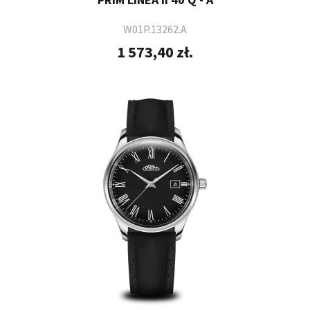
W01P.13262.A
1 573,40 zł.