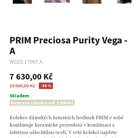
PRIM Preciosa Purity Vega -
A
W02O.17007.A
7 630,00 Kč
10 900,00 Kč
-30 %
Skladem
Doprava zdarma od: 3 500 Kč
Kolekce dámských luxusních hodinek PRIM v sobě
kombinuje keramické provedení v kombinaci s
leštěnou ušlechtilou ocelí. V celé kolekci najdete