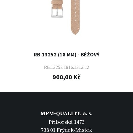
RB.13252 (18 MM) - BÉŽOVÝ
RB.13252.1816.1313.L2
900,00 Kč
MPM-QUALITY, a. s.
Příborská 1473
738 01 Frýdek-Místek