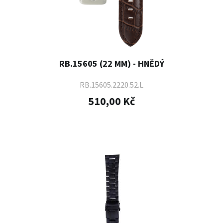
RB.15605 (22 MM) - HNĚDÝ
RB.15605.2220.52.L
510,00 Kč