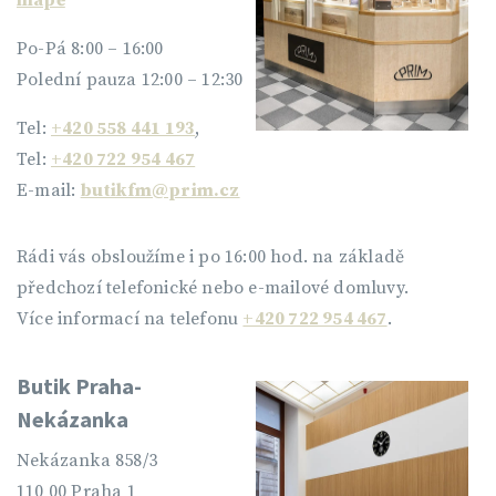
mapě
Po-Pá 8:00 – 16:00
Polední pauza 12:00 – 12:30
Tel:
+420 558 441 193
,
Tel:
+420 722 954 467
E-mail:
butikfm@prim.cz
Rádi vás obsloužíme i po 16:00 hod. na základě
předchozí telefonické nebo e-mailové domluvy.
Více informací na telefonu
+420 722 954 467
.
Butik Praha-
Nekázanka
Nekázanka 858/3
110 00 Praha 1