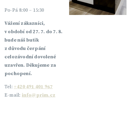
Po-Pá 8:00 – 15:30
Vážení zákazníci,
v období od 27. 7. do 7. 8.
bude náš butik
z důvodu čerpání
celozávodní dovolené
uzavřen. Děkujeme za
pochopení.
Tel:
+420 491 401 967
E-mail:
info@prim.cz