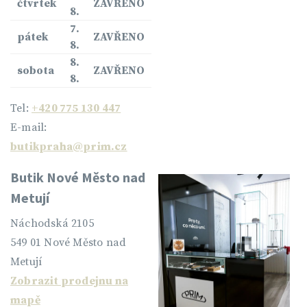
čtvrtek
ZAVŘENO
8.
7.
pátek
ZAVŘENO
8.
8.
sobota
ZAVŘENO
8.
Tel:
+420 775 130 447
E-mail:
butikpraha@prim.cz
Butik Nové Město nad
Metují
Náchodská 2105
549 01 Nové Město nad
Metují
Zobrazit prodejnu na
mapě