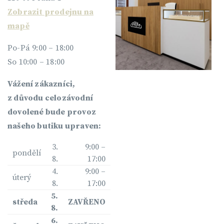
Zobrazit prodejnu na
mapě
Po-Pá 9:00 – 18:00
So 10:00 – 18:00
Vážení zákazníci,
z důvodu celozávodní
dovolené bude provoz
našeho butiku upraven:
3.
9:00 –
pondělí
8.
17:00
4.
9:00 –
úterý
8.
17:00
5.
středa
ZAVŘENO
8.
6.