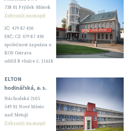
738 01 Frýdek-Místek
Zobrazit na mapě
IČ: 479 87 430
DIČ: CZ 479 87 430
společnost zapsána u
KOS Ostrava
oddíl B vložce č. 11618
ELTON
hodinářská, a. s.
Náchodská 2105
549 01 Nové Město
nad Metují
Zobrazit na mapě