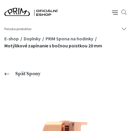
Ponuka produktov
E-shop
Doplnky
PRIM Spona na hodinky
Motýlikové zapínanie s bočnou poistkou 20 mm
Späť Spony