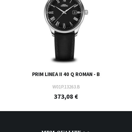
PRIM LINEA II 40 Q ROMAN - B
W01P.13263.B
373,08 €