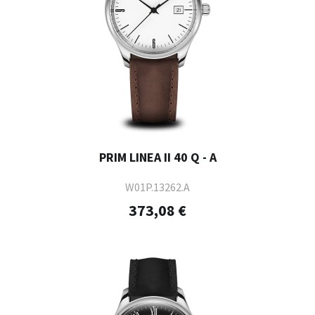
PRIM LINEA II 40 Q - A
W01P.13262.A
373,08 €