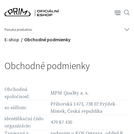
Ponuka produktov
E-shop
Obchodné podmienky
Obchodné podmienky
Obchodná
MPM-Quality a. s.
spoločnosť:
Příborská 1473, 738 02 Frýdek-
so sídlom:
Místek, Česká republika
identifikační číslo
479 87 430
organizácie:
Zapísaná v
vedeném u KOS Ostrava, oddiel B,