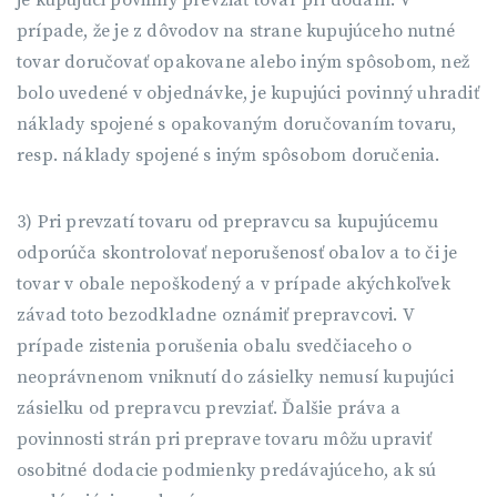
je kupujúci povinný prevziať tovar pri dodaní. V
prípade, že je z dôvodov na strane kupujúceho nutné
tovar doručovať opakovane alebo iným spôsobom, než
bolo uvedené v objednávke, je kupujúci povinný uhradiť
náklady spojené s opakovaným doručovaním tovaru,
resp. náklady spojené s iným spôsobom doručenia.
3) Pri prevzatí tovaru od prepravcu sa kupujúcemu
odporúča skontrolovať neporušenosť obalov a to či je
tovar v obale nepoškodený a v prípade akýchkoľvek
závad toto bezodkladne oznámiť prepravcovi. V
prípade zistenia porušenia obalu svedčiaceho o
neoprávnenom vniknutí do zásielky nemusí kupujúci
zásielku od prepravcu prevziať. Ďalšie práva a
povinnosti strán pri preprave tovaru môžu upraviť
osobitné dodacie podmienky predávajúceho, ak sú