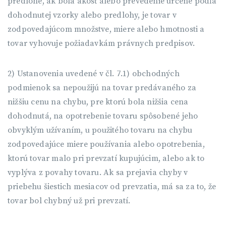
predlohe, ak bola akosť alebo prevedenie určené podľa
dohodnutej vzorky alebo predlohy, je tovar v
zodpovedajúcom množstve, miere alebo hmotnosti a
tovar vyhovuje požiadavkám právnych predpisov.
2) Ustanovenia uvedené v čl. 7.1) obchodných
podmienok sa nepoužijú na tovar predávaného za
nižšiu cenu na chybu, pre ktorú bola nižšia cena
dohodnutá, na opotrebenie tovaru spôsobené jeho
obvyklým užívaním, u použitého tovaru na chybu
zodpovedajúce miere používania alebo opotrebenia,
ktorú tovar malo pri prevzatí kupujúcim, alebo ak to
vyplýva z povahy tovaru. Ak sa prejavia chyby v
priebehu šiestich mesiacov od prevzatia, má sa za to, že
tovar bol chybný už pri prevzatí.