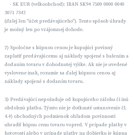
- SK EUR (velkoobchod): IBAN SK94 7500 0000 0040
3071 7342
(ďalej len "účet predávajúceho"). Tento spôsob úhrady
je možný len po vzájomnej dohode.
2) Spoločne s kúpnou cenou je kupujúci povinný
zaplatiť predávajúcemu aj náklady spojené s balením a
dodaním tovaru v dohodnutej výške. Ak nie je uvedené
vyslovene inak, rozumie sa ďalej kúpnou cenou aj
náklady spojené s dodaním tovaru.
3) Predávajúci nepožaduje od kupujúceho zálohu či inú
obdobnú platbu. Týmto nie je dotknuté ustanovenie čl.
4.4) obchodných podmienok ohľadom povinnosti
uhradiť kúpnu cenu tovaru vopred. V prípade platby v
hotovosti alebo v prípade platby na dobierku je kúpna