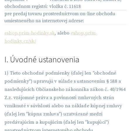
obchodnom registri:
vložka č. 11618
pre predaj tovaru prostredníctvom on-line obchodu
umiestneného na internetovej adrese:
eshop.prim-hodinky.sk
, alebo
eshop.prim-
hodinky.cz/sk/
I. Úvodné ustanovenia
1) Tieto obchodné podmienky (ďalej len "obchodné
podmienky") upravujú v súlade s ustanovením § 588 a
nasledujúcich Občianskeho zákonníka zákon č. 40/1964
Z.z. vzájomné práva a povinnosti zmluvných strán
vzniknuté v súvislosti alebo na základe kúpnej zmluvy
(ďalej len "kúpna zmluva") uzatvárané medzi
predávajúcim a kupujúcim (ďalej len "kupujúci")
prostredníctvom internetového obchodu