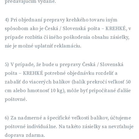
predávajúcim vydané.
4) Pri objednaní prepravy krehkého tovaru iným
spôsobom ako je Česká / Slovenská pošta – KREHKÉ, v
prípade rozbitia či iného poškodenia obsahu zásielky,
nie je možné uplatniť reklamáciu.
5) V prípade, že bude u prepravy Česká / Slovenská
pošta – KREHKÉ potrebné objednávku rozdeliť a
zabaliť do viacerých balíkov (balík prekročí veľkosť 50
cm alebo hmotnosť 10 kg), môže byť pripočítané ďalšie
poštovné.
6) Za nadmerné a špecifické veľkosti balíkov, účtujeme
poštovné individuálne. Na takéto zásielky sa nevzťahuje
doprava zdarma.