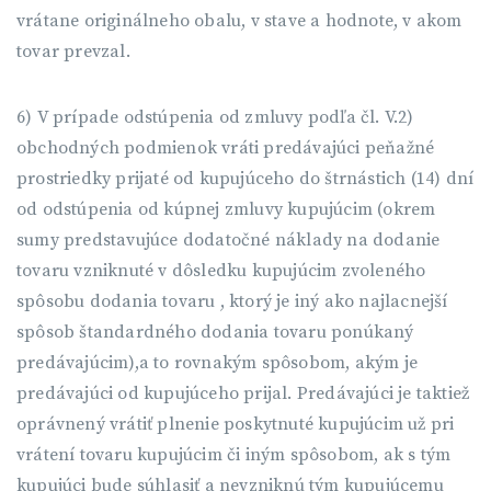
vrátane originálneho obalu, v stave a hodnote, v akom
tovar prevzal.
6) V prípade odstúpenia od zmluvy podľa čl. V.2)
obchodných podmienok vráti predávajúci peňažné
prostriedky prijaté od kupujúceho do štrnástich (14) dní
od odstúpenia od kúpnej zmluvy kupujúcim (okrem
sumy predstavujúce dodatočné náklady na dodanie
tovaru vzniknuté v dôsledku kupujúcim zvoleného
spôsobu dodania tovaru , ktorý je iný ako najlacnejší
spôsob štandardného dodania tovaru ponúkaný
predávajúcim),a to rovnakým spôsobom, akým je
predávajúci od kupujúceho prijal. Predávajúci je taktiež
oprávnený vrátiť plnenie poskytnuté kupujúcim už pri
vrátení tovaru kupujúcim či iným spôsobom, ak s tým
kupujúci bude súhlasiť a nevzniknú tým kupujúcemu