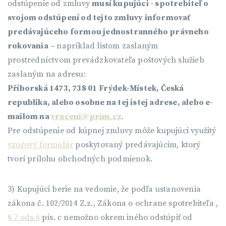
odstúpenie od zmluvy
musí kupujúci - spotrebiteľ o
svojom odstúpení od tejto zmluvy informovať
predávajúceho formou jednostranného právneho
rokovania
–
napríklad listom zaslaným
prostredníctvom prevádzkovateľa poštových služieb
zaslaným na adresu:
Příborská 1473, 738 01 Frýdek-Místek, Česká
republika, alebo osobne na tej istej adrese, alebo e-
mailom na
vraceni@prim.cz
.
Pre odstúpenie od kúpnej zmluvy môže kupujúci využitý
vzorový formulár
poskytovaný predávajúcim, ktorý
tvorí prílohu obchodných podmienok.
3) Kupujúci berie na vedomie, že podľa ustanovenia
zákona č. 102/2014 Z.z., Zákona o ochrane spotrebiteľa ,
§ 7 ods.6
pís. c nemožno okrem iného odstúpiť od