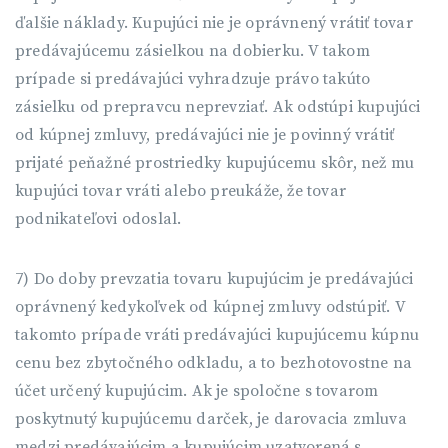
ďalšie náklady. Kupujúci nie je oprávnený vrátiť tovar
predávajúcemu zásielkou na dobierku. V takom
prípade si predávajúci vyhradzuje právo takúto
zásielku od prepravcu neprevziať. Ak odstúpi kupujúci
od kúpnej zmluvy, predávajúci nie je povinný vrátiť
prijaté peňažné prostriedky kupujúcemu skôr, než mu
kupujúci tovar vráti alebo preukáže, že tovar
podnikateľovi odoslal.
7) Do doby prevzatia tovaru kupujúcim je predávajúci
oprávnený kedykoľvek od kúpnej zmluvy odstúpiť. V
takomto prípade vráti predávajúci kupujúcemu kúpnu
cenu bez zbytočného odkladu, a to bezhotovostne na
účet určený kupujúcim. Ak je spoločne s tovarom
poskytnutý kupujúcemu darček, je darovacia zmluva
medzi predávajúcim a kupujúcim uzatvorená s