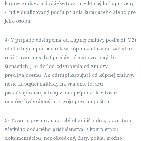
kúpnej zmluvy o dodávke tovaru, v ktorej bol upravený
/ individualizovaný podľa priania kupujúceho alebo pre
jeho osobu.
4) V prípade odstúpenia od kúpnej zmluvy podľa čl. V.2)
obchodných podmienok sa kúpna zmluva od začiatku
ruší. Tovar musí byť predávajúcemu vrátený do
štrnástich (14) dní od odstúpenia od zmluvy
predávajúcemu. Ak odstúpi kupujúci od kúpnej zmluvy,
nesie kupujúci náklady na vrátenie tovaru
predávajúcemu, a to aj v tom prípade, keď tovar
nemôže byť vrátený pre svoju povahu poštou.
5) Tovar je povinný spotrebiteľ vrátiť úplné, t.j. vrátane
všetkého dodaného príslušenstva, s kompletnou
dokumentáciou, nepoškodený, čistý, pokiaľ možno