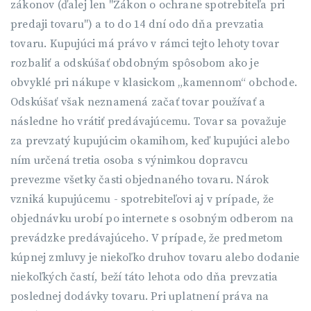
zákonov (ďalej len "Zákon o ochrane spotrebiteľa pri
predaji tovaru") a to do 14 dní odo dňa prevzatia
tovaru. Kupujúci má právo v rámci tejto lehoty tovar
rozbaliť a odskúšať obdobným spôsobom ako je
obvyklé pri nákupe v klasickom „kamennom“ obchode.
Odskúšať však neznamená začať tovar používať a
následne ho vrátiť predávajúcemu. Tovar sa považuje
za prevzatý kupujúcim okamihom, keď kupujúci alebo
ním určená tretia osoba s výnimkou dopravcu
prevezme všetky časti objednaného tovaru. Nárok
vzniká kupujúcemu - spotrebiteľovi aj v prípade, že
objednávku urobí po internete s osobným odberom na
prevádzke predávajúceho. V prípade, že predmetom
kúpnej zmluvy je niekoľko druhov tovaru alebo dodanie
niekoľkých častí, beží táto lehota odo dňa prevzatia
poslednej dodávky tovaru. Pri uplatnení práva na