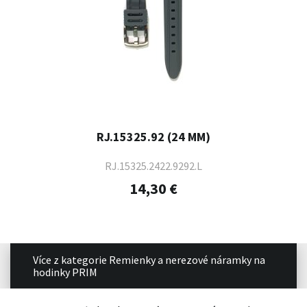
RJ.15325.92 (24 MM)
RJ.15325.2422.9292.L
14,30 €
Více z kategorie Remienky a nerezové náramky na
hodinky PRIM