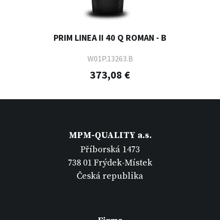
PRIM LINEA II 40 Q ROMAN - B
W01P.13263.B
373,08 €
MPM-QUALITY a.s.
Příborská 1473
738 01 Frýdek-Místek
Česká republika