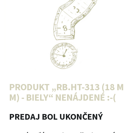
PRODUKT „
RB.HT-313 (18 M
M) - BIELY
“ NENÁJDENÉ :-(
PREDAJ BOL UKONČENÝ