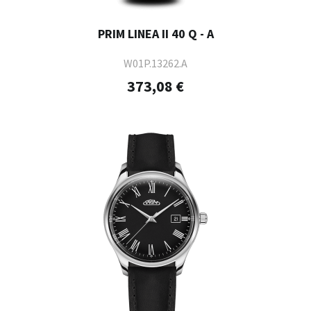
PRIM LINEA II 40 Q - A
W01P.13262.A
373,08 €