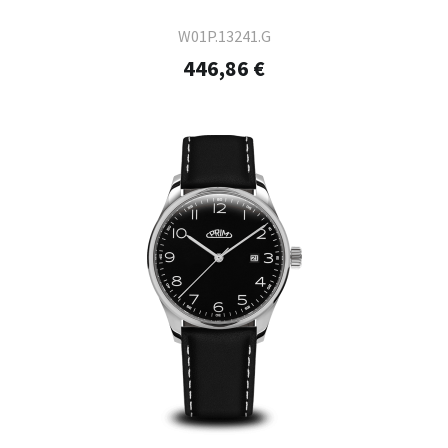
W01P.13241.G
446,86 €