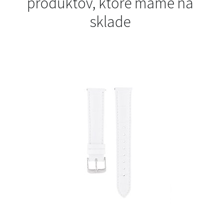
produktov, ktoré máme na
sklade