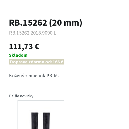
RB.15262 (20 mm)
RB.15262.2018.9090.L
111,73 €
Skladom
Doprava zdarma od: 166 €
Kožený remienok PRIM.
Ďalšie novinky