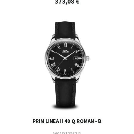
373,08 €
PRIM LINEA II 40 Q ROMAN - B
W01P.13263.B