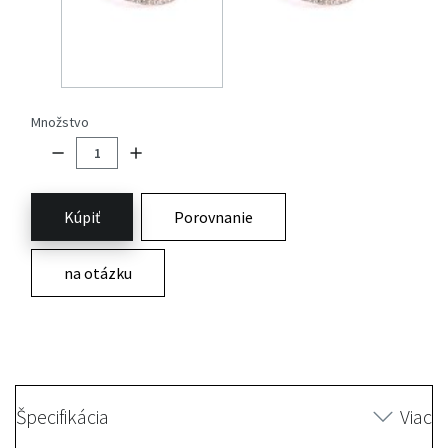
Množstvo
Kúpiť
Porovnanie
na otázku
Špecifikácia
Viac