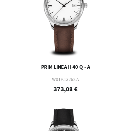
PRIM LINEA II 40 Q - A
W01P.13262.A
373,08 €