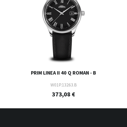
PRIM LINEA II 40 Q ROMAN - B
W01P.13263.B
373,08 €