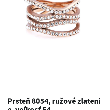
Prsteň 8054, ružové zlateni
e, veľkosť 54