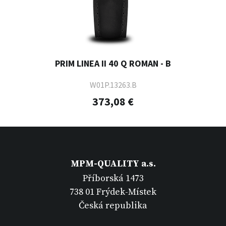
PRIM LINEA II 40 Q ROMAN - B
W01P.13263.B
373,08 €
MPM-QUALITY a.s.
Příborská 1473
738 01 Frýdek-Místek
Česká republika