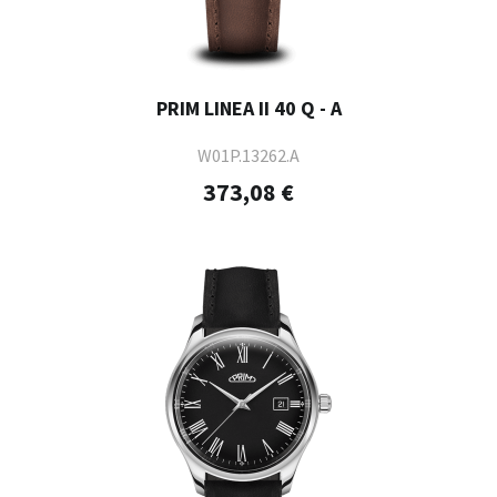
PRIM LINEA II 40 Q - A
W01P.13262.A
373,08 €