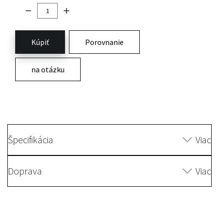
Kúpiť
Porovnanie
na otázku
Špecifikácia
Viac
Doprava
Viac