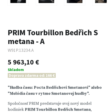
PRIM Tourbillon Bedřich S
metana - A
W91P.13234.A
5 963,10 €
Skladom
Doprava zdarma od: 166 €
"Hudba času: Pocta Bedřichovi Smetanovi" alebo
"Melódia času v rytme Smetanovej hudby".
Spoločnosť PRIM predstavuje svoj nový model
hodiniek
PRIM Tourbillon Bedřich Smetana
,