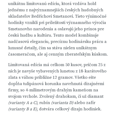
unikátnu limitovanú edíciu, ktorá vzdáva hold
jednému z najvýznamnejších českých hudobných
skladateľov Bedřichovi Smetanovi. Tieto výnimočné
hodinky vznikli pri príležitosti významného výročia
Smetanovho narodenia a oslavujú jeho prínos pre
českú hudbu a kultúru. Tento model kombinuje
nadčasovú eleganciu, precíznu hodinársku prácu a
luxusné detaily, čím sa stáva nielen unikátnym
časomeračom, ale aj cenným zberateľským kúskom.
Limitovaná edícia má celkom 50 kusov, pričom 25 z
nich je navyše vybavených lunetou z 18-karátového
zlata s váhou približne 12 gramov. Všetko ešte
dopĺňa tulipánová korunka navrhnutá dizajnérmi
firmy, so 4-milimetrovým drahým kameňom na
svojom vrchole. Zvolený drahokam, či už diamant
(varianty A a C)
, rubín
(varianta D)
alebo zafír
(varianty B a E)
, dotvára celkový dizajn hodiniek.