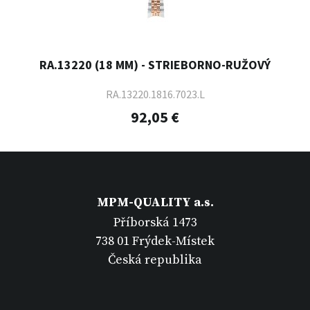
RA.13220 (18 MM) - STRIEBORNO-RUŽOVÝ
RA.13220.1816.7023.L
92,05 €
MPM-QUALITY a.s.
Příborská 1473
738 01 Frýdek-Místek
Česká republika