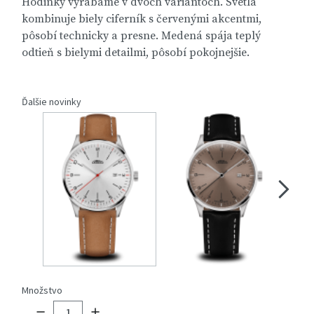
Hodinky vyrábame v dvoch variantoch. Svetlá
kombinuje biely ciferník s červenými akcentmi,
pôsobí technicky a presne. Medená spája teplý
odtieň s bielymi detailmi, pôsobí pokojnejšie.
Ďalšie novinky
Množstvo