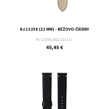
RJ.13258 (22 MM) - BÉŽOVO-ČIERNY
RJ.13258.2422.1313.L1
45,45 €