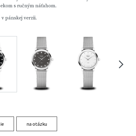
čekom s ručným náťahom.
j v
pánskej verzii
.
ie
na otázku