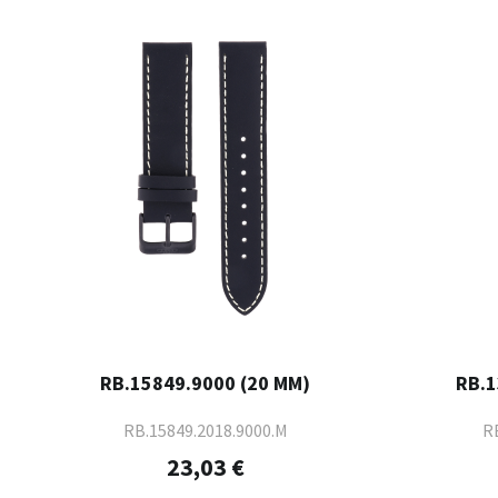
RB.15849.9000 (20 MM)
RB.1
RB.15849.2018.9000.M
RB
23,03 €