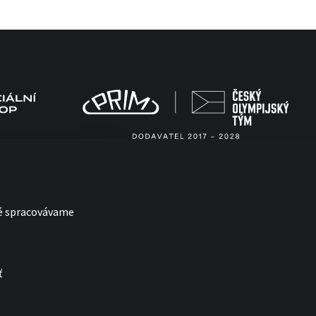
ré spracovávame
ť
with
by esmedia