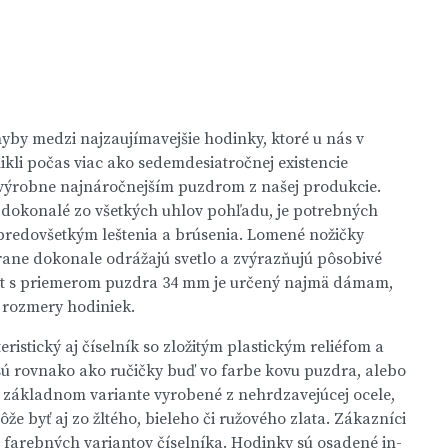
by medzi najzaujímavejšie hodinky, ktoré u nás v
kli počas viac ako sedemdesiatročnej existencie
 výrobne najnáročnejším puzdrom z našej produkcie.
e dokonalé zo všetkých uhlov pohľadu, je potrebných
predovšetkým leštenia a brúsenia. Lomené nožičky
trane dokonale odrážajú svetlo a zvýrazňujú pôsobivé
nt s priemerom puzdra 34 mm je určený najmä dámam,
e rozmery hodiniek.
ristický aj číselník so zložitým plastickým reliéfom a
sú rovnako ako ručičky buď vo farbe kovu puzdra, alebo
v základnom variante vyrobené z nehrdzavejúcej ocele,
že byť aj zo žltého, bieleho či ružového zlata. Zákazníci
h farebných variantov číselníka. Hodinky sú osadené in-