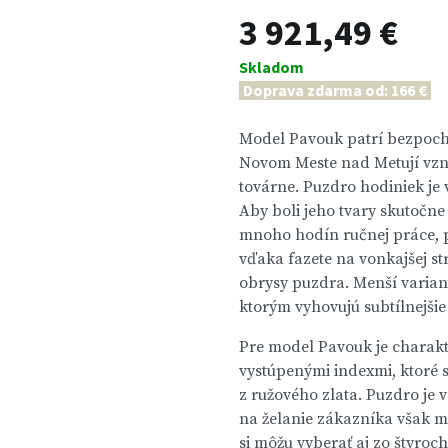
3 921,49 €
Skladom
Doprava zdarma od: 166 €
Model Pavouk patrí bezpochy
Novom Meste nad Metují vzni
továrne. Puzdro hodiniek je
Aby boli jeho tvary skutočn
mnoho hodín ručnej práce, 
vďaka fazete na vonkajšej s
obrysy puzdra. Menší varia
ktorým vyhovujú subtílnejši
Pre model Pavouk je charakte
vystúpenými indexmi, ktoré 
z ružového zlata. Puzdro je 
na želanie zákazníka však mô
si môžu vyberať aj zo štyroc