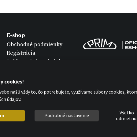
E-shop
Obchodné podmienky
Registrácia
Reklamačný poriadok
Varianty tovaru
Údržba hodiniek
y cookies!
Ochrana osobných
ebe našli vždy to, čo potrebujete, využívame súbory cookies, kto
údajov
ch údajov.
Vyhlásenie o cookies
Všetko
em
Podrobné nastavenie
odmietnu