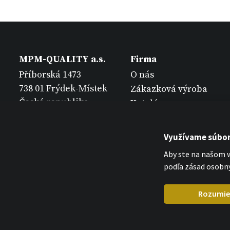
MPM-QUALITY a.s.
Firma
Příborská 1473
O nás
738 01 Frýdek-Místek
Zákazková výroba
Česká republika
Katalógy
Kontakt
Využívame súbor
Aby ste na našom w
podľa zásad osobný
Rozumi
MPM-QUALITY a.s. 2026