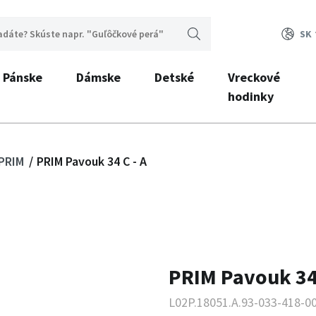
SK
Pánske
Dámske
Detské
Vreckové
hodinky
 PRIM
PRIM Pavouk 34 C - A
PRIM Pavouk 34 
L02P.18051.A.93-033-418-0