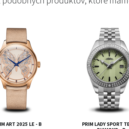
 z podobných produktov, ktoré mám
IM ART 2025 LE - B
PRIM LADY SPORT T