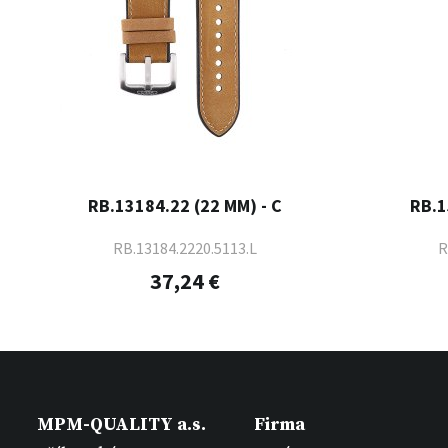
RB.13184.22 (22 MM) - C
RB.1
RB.13184.2220.5113.L
R
37,24 €
MPM-QUALITY a.s.
Firma