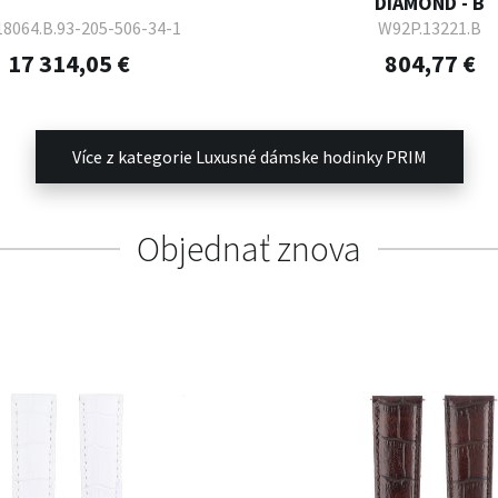
DIAMOND - B
18064.B.93-205-506-34-1
W92P.13221.B
17 314,05 €
804,77 €
Více z kategorie Luxusné dámske hodinky PRIM
Objednať znova