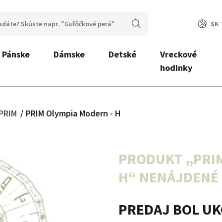
SK
Pánske
Dámske
Detské
Vreckové
hodinky
 PRIM
PRIM Olympia Modern - H
PRODUKT „
PRI
H
“ NENÁJDENÉ :
PREDAJ BOL U