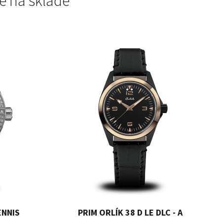
e na sklade
ENNIS
PRIM ORLÍK 38 D LE DLC - A