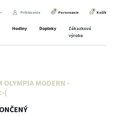
0
0
Prihlásenie
Porovnanie
Košík
Hodiny
Doplnky
Zákazková
výroba
M OLYMPIA MODERN -
-(
KONČENÝ