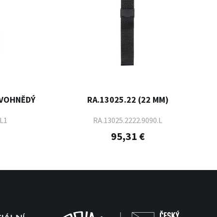
AVOHNĚDÝ
RA.13025.22 (22 MM)
.L1
RA.13025.2222.9090.L
95,31 €