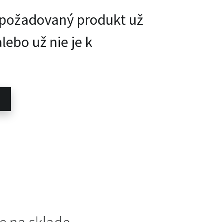
e požadovaný produkt už
alebo už nie je k