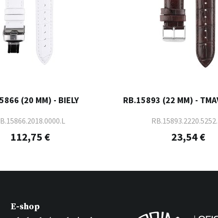
5866 (20 MM) - BIELY
RB.15893 (22 MM) - TM
B.15866.2018.0000.L
RB.15893.2220.5252
112,75 €
23,54 €
E-shop