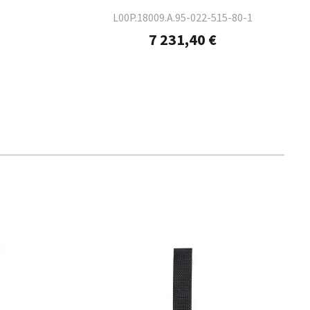
L00P.18009.A.95-022-515-80-1
7 231,40 €