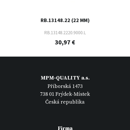
RB.13148.22 (22 MM)
RB.13148.2220.9000.L
30,97 €
MPM-QUALITY a.s.
Příborská 1473
738 01 Frýdek-Místek
Česká republika
Firma