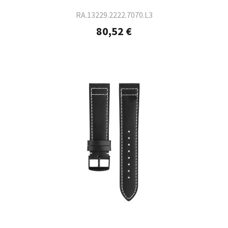
RA.13229.2222.7070.L3
80,52 €