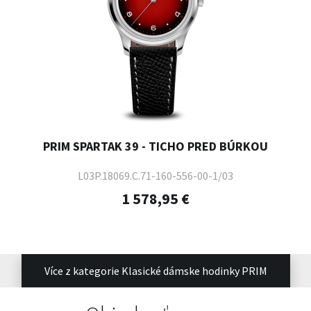
PRIM SPARTAK 39 - TICHO PRED BÚRKOU
L03P.18069.C.71-160-556-00-1/03
1 578,95 €
Více z kategorie Klasické dámske hodinky PRIM