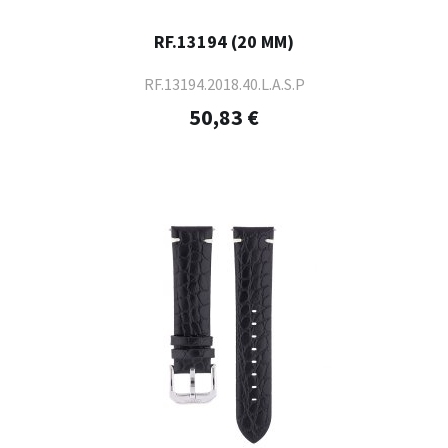
RF.13194 (20 MM)
RF.13194.2018.40.L.A.S.P
50,83 €