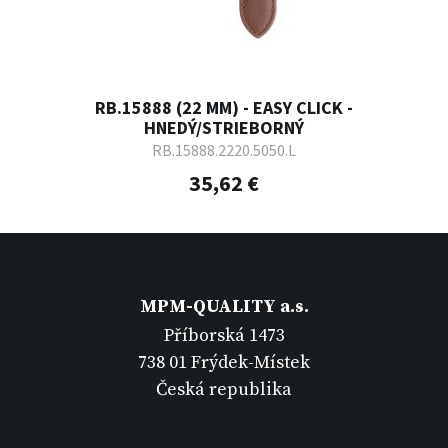
RB.15888 (22 MM) - EASY CLICK -
HNEDÝ/STRIEBORNÝ
RB.15888.2220.5050.L
35,62 €
MPM-QUALITY a.s.
Příborská 1473
738 01 Frýdek-Místek
Česká republika