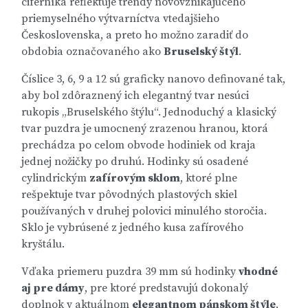
ciferníka reflektuje trendy novovznikajúceho
priemyselného výtvarníctva vtedajšieho
Československa, a preto ho možno zaradiť do
obdobia označovaného ako
Bruselský štýl
.
Číslice 3, 6, 9 a 12 sú graficky nanovo definované tak,
aby bol zdôraznený ich elegantný tvar nesúci
rukopis „Bruselského štýlu“. Jednoduchý a klasický
tvar puzdra je umocnený zrazenou hranou, ktorá
prechádza po celom obvode hodiniek od kraja
jednej nožičky po druhú. Hodinky sú osadené
cylindrickým
zafírovým sklom
, ktoré plne
rešpektuje tvar pôvodných plastových skiel
používaných v druhej polovici minulého storočia.
Sklo je vybrúsené z jedného kusa zafírového
kryštálu.
Vďaka priemeru puzdra 39 mm sú hodinky
vhodné
aj pre dámy
, pre ktoré predstavujú dokonalý
doplnok v aktuálnom
elegantnom pánskom štýle
.