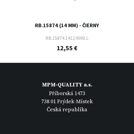
RB.15874 (14 MM) - ČIERNY
RB.15874.1412.9090.L
12,55 €
MPM-QUALITY a.s.
Příborská 1473
738 01 Frýdek-Místek
Česká republika