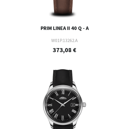
PRIM LINEA II 40 Q - A
W01P.13262.A
373,08 €