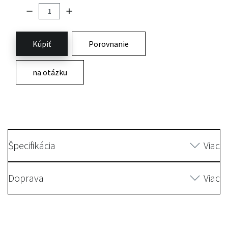
Kúpiť
Porovnanie
na otázku
Špecifikácia
Viac
Doprava
Viac