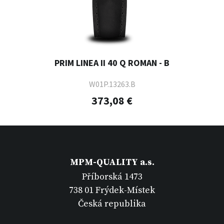
PRIM LINEA II 40 Q ROMAN - B
W01P.13263.B
373,08 €
MPM-QUALITY a.s.
Příborská 1473
738 01 Frýdek-Místek
Česká republika