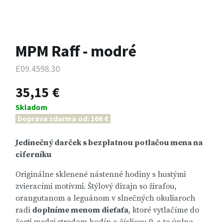
MPM Raff - modré
E09.4598.30
35,15 €
Skladom
Doprava zdarma od: 166 €
Jedinečný darček s bezplatnou potlačou mena na
ciferníku
Originálne sklenené nástenné hodiny s hustými
zvieracími motívmi. Štýlový dizajn so žirafou,
orangutanom a leguánom v slnečných okuliaroch
radi
doplníme menom dieťaťa
, ktoré vytlačíme do