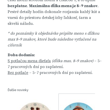
časti medzi stredom hodín a číslicou 9, a to úplne
bezplatne
.
Maximálna dĺžka mena je 8–9 znakov
.
Pestré detaily hodín dokonale rozjasnia každý kút a
vnesú do priestoru detskej izby ľahkosť, šarm a
skvelú náladu.
* do poznámky k objednávke pripíšte meno s dĺžkou
max 8–9 znakov, ktoré bude následne vytlačené na
ciferník
Doba dodania:
S potlačou mena dieťaťa
(dĺžka max. 8–9 znakov)
– 5–
7 pracovných dní po zaplatení.
Bez potlače
– 5–7 pracovných dní po zaplatení.
Ďalšie novinky