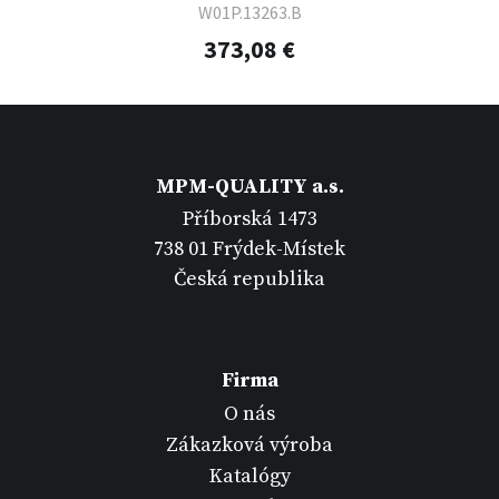
W01P.13263.B
373,08 €
MPM-QUALITY a.s.
Příborská 1473
738 01 Frýdek-Místek
Česká republika
Firma
O nás
Zákazková výroba
Katalógy