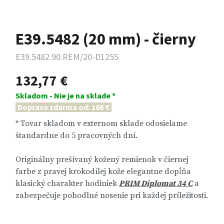
E39.5482 (20 mm) - čierny
E39.5482.90.REM/20-D125S
132,77 €
Skladom - Nie je na sklade *
Doprava zdarma od: 166 €
* Tovar skladom v externom sklade odosielame
štandardne do 5 pracovných dní.
Originálny prešívaný kožený remienok v čiernej
farbe z pravej krokodílej kože elegantne dopĺňa
klasický charakter hodiniek
PRIM Diplomat 34 C
a
zabezpečuje pohodlné nosenie pri každej príležitosti.