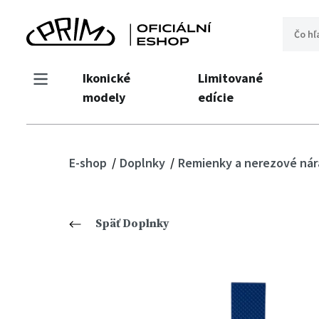
Ikonické
Limitované
modely
edície
E-shop
Doplnky
Remienky a nerezové ná
Späť Doplnky