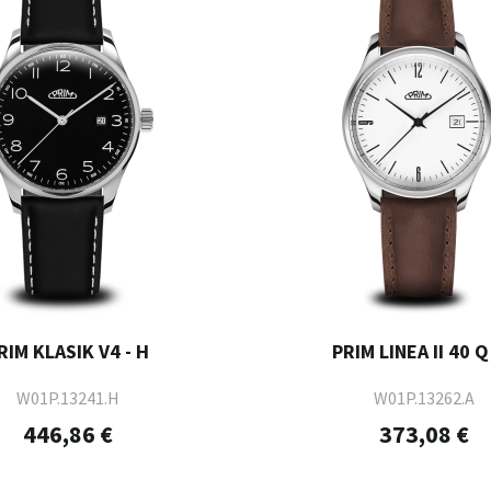
RIM KLASIK V4 - H
PRIM LINEA II 40 Q 
W01P.13241.H
W01P.13262.A
446,86 €
373,08 €