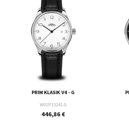
PRIM KLASIK V4 - G
P
W01P.13241.G
446,86 €