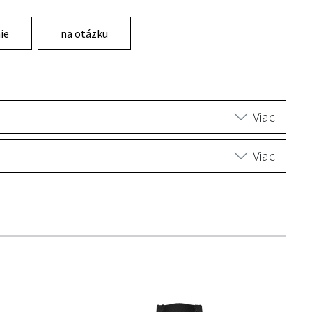
ie
na otázku
Viac
Viac