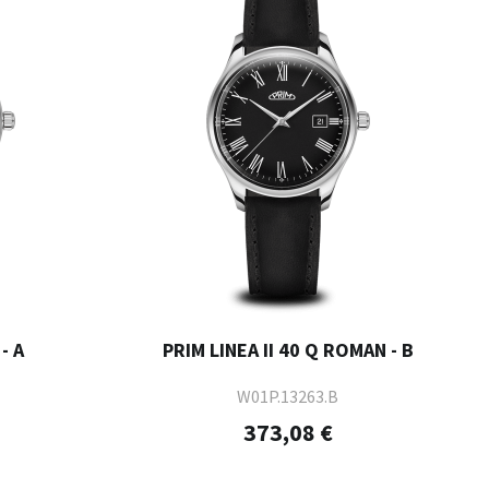
- A
PRIM LINEA II 40 Q ROMAN - B
W01P.13263.B
373,08 €