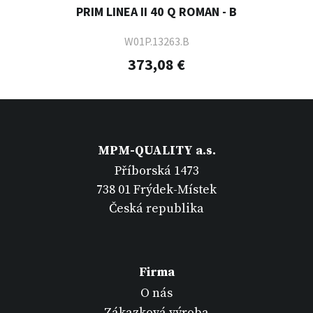
PRIM LINEA II 40 Q ROMAN - B
W01P.13263.B
373,08 €
MPM-QUALITY a.s.
Příborská 1473
738 01 Frýdek-Místek
Česká republika
Firma
O nás
Zákazková výroba