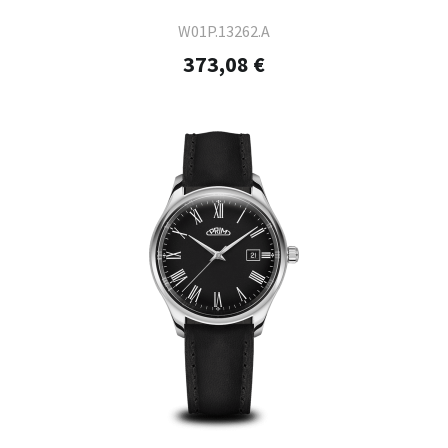
W01P.13262.A
373,08 €