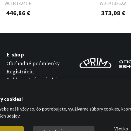
W01P.13241.H
W01P.13262.A
446,86 €
373,08 €
E-shop
Obchodné podmienky
Registrácia
Reklamačný poriadok
Varianty tovaru
Údržba hodiniek
y cookies!
Ochrana osobných
ebe našli vždy to, čo potrebujete, využívame súbory cookies, kto
údajov
ch údajov.
Vyhlásenie o cookies
Všetko