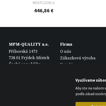
W01P.13241.G
446,86 €
MPM-QUALITY a.s.
Firma
Příborská 1473
O nás
738 01 Frýdek-Místek
Zákazková výroba
Česká republika
Katalógy
Kontakt
Využívame súbor
Aby ste na našom w
podľa zásad osobný