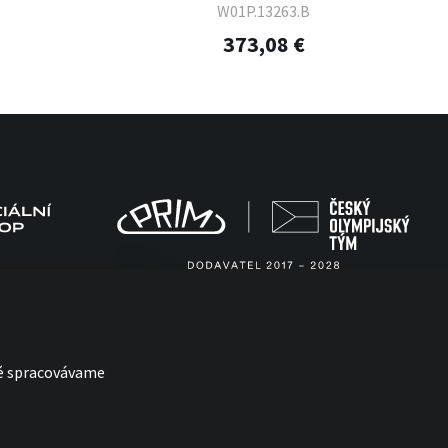
W01P.13263.B
373,08 €
ré spracovávame