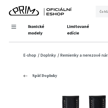
Ikonické
Limitované
modely
edície
E-shop
Doplnky
Remienky a nerezové ná
Späť Doplnky