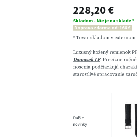
228,20 €
Skladom - Nie je na sklade *
Doprava zdarma od: 166 €
* Tovar skladom v externom
Luxusný kožený remienok PR
Damasek LE
. Precízne ručn
nosenia podčiarkujú charakte
starostlivé spracovanie zaru
Ďalšie
novinky