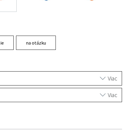
ie
na otázku
Viac
Viac