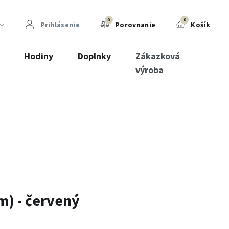
0
0
Prihlásenie
Porovnanie
Košík
Hodiny
Doplnky
Zákazková
výroba
m) - červený