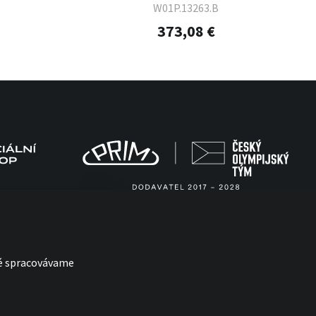
W01P.13263.B
373,08 €
ré spracovávame