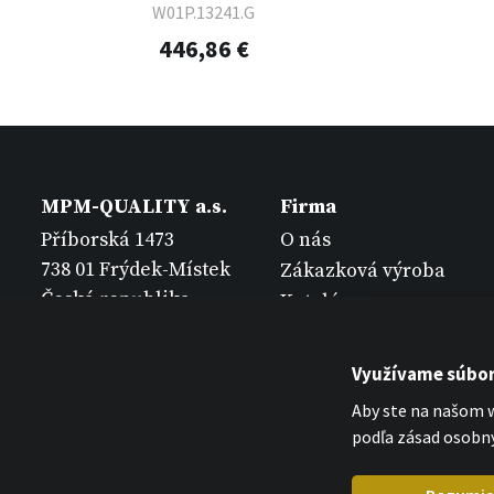
W01P.13241.G
446,86 €
MPM-QUALITY a.s.
Firma
Příborská 1473
O nás
738 01 Frýdek-Místek
Zákazková výroba
Česká republika
Katalógy
Kontakt
Využívame súbor
Aby ste na našom w
podľa zásad osobný