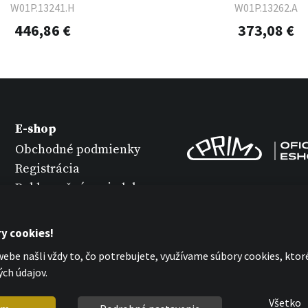
W01P.13241.H
W01P.13262.A
446,86 €
373,08 €
E-shop
Obchodné podmienky
Registrácia
Reklamačný poriadok
Varianty tovaru
Údržba hodiniek
y cookies!
Ochrana osobných
ebe našli vždy to, čo potrebujete, využívame súbory cookies, kto
údajov
ch údajov.
Vyhlásenie o cookies
Všetko