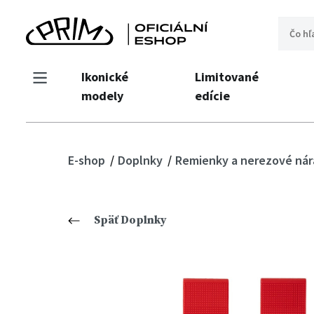
Ikonické
Limitované
modely
edície
E-shop
Doplnky
Remienky a nerezové ná
Späť Doplnky