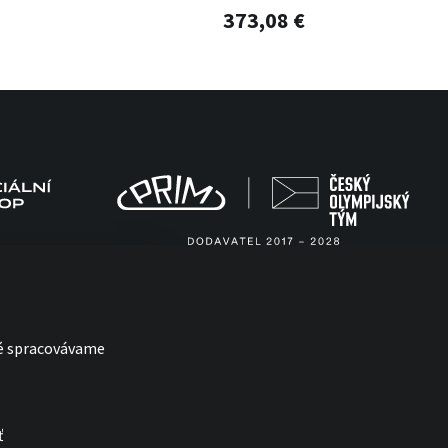
373,08 €
ré spracovávame
ť
with
by esmedia