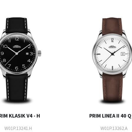
RIM KLASIK V4 - H
PRIM LINEA II 40 Q 
W01P.13241.H
W01P.13262.A