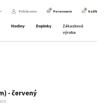
0
0
Prihlásenie
Porovnanie
Košík
Hodiny
Doplnky
Zákazková
výroba
m) - červený
RED