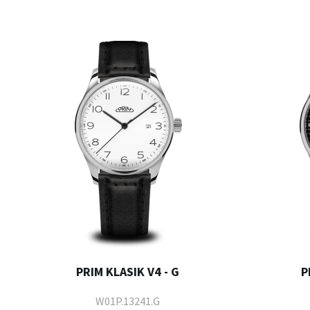
PRIM KLASIK V4 - G
P
W01P.13241.G