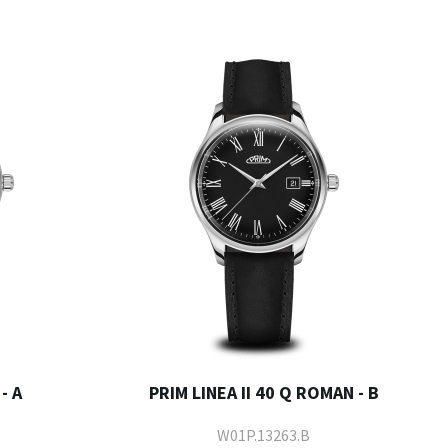
- A
PRIM LINEA II 40 Q ROMAN - B
W01P.13263.B