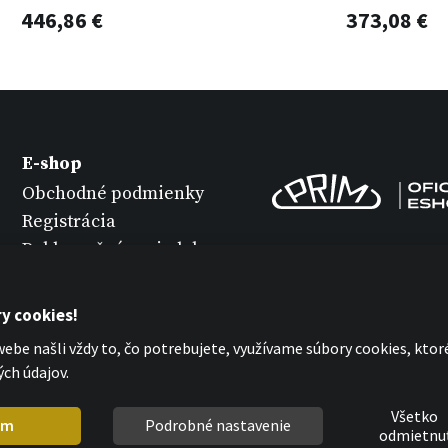
446,86 €
373,08 €
E-shop
Obchodné podmienky
Registrácia
Reklamačný poriadok
Varianty tovaru
Údržba hodiniek
y cookies!
Ochrana osobných
ebe našli vždy to, čo potrebujete, využívame súbory cookies, kto
údajov
ch údajov.
Vyhlásenie o cookies
Všetko
em
Podrobné nastavenie
odmietnu