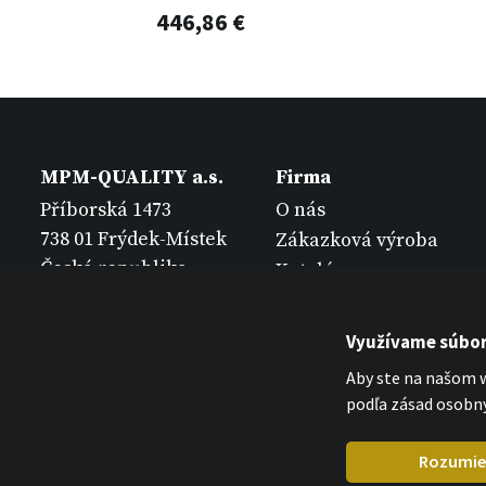
446,86 €
MPM-QUALITY a.s.
Firma
Příborská 1473
O nás
738 01 Frýdek-Místek
Zákazková výroba
Česká republika
Katalógy
Kontakt
Využívame súbor
Aby ste na našom w
podľa zásad osobný
Rozumi
MPM-QUALITY a.s. 2026