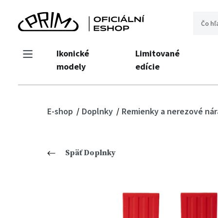
Ikonické
Limitované
modely
edície
E-shop
Doplnky
Remienky a nerezové ná
Späť Doplnky