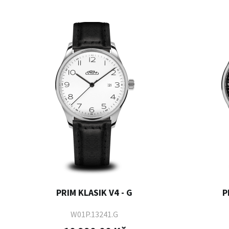
PRIM KLASIK V4 - G
P
W01P.13241.G