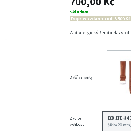
700,00 Kč
Skladem
Doprava zdarma od: 3 500 Kč
Antialergický řemínek vyrobe
Další varianty
RB.HT-340
Zvolte
velikost
šířka 20 mm,