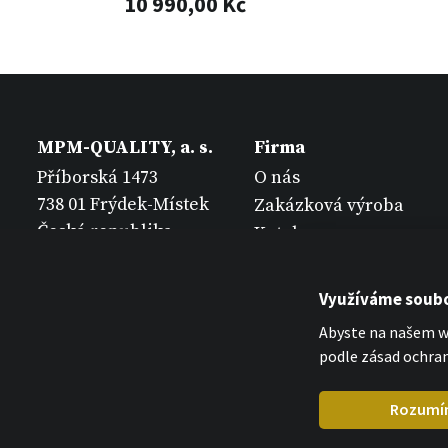
10 990,00 Kč
MPM-QUALITY, a. s.
Firma
Příborská 1473
O nás
738 01 Frýdek-Místek
Zakázková výroba
Česká republika
Katalogy
Kontakt
Využíváme soubo
Abyste na našem we
podle zásad ochran
Rozumí
MPM Quality 2026