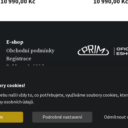
10 990,00 Kč
10 990,00 Kč
E-shop
Obchodní podmínky
Registrace
Reklamační řád
Vrácení zboží
Údržba hodinek
ry cookies!
Ochrana osobních
bu našli vždy to, co potřebujete, využíváme soubory cookies, kt
údajů
y osobních údajů.
Prohlášení o cookies
m
Podrobné nastavení
Odmítnout 