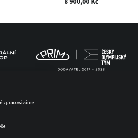
8 900,00 Kč
eré zpracováváme
vše
with
by esmedia