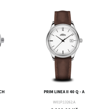
 CH
PRIM LINEA II 40 Q - A
W01P.13262.A