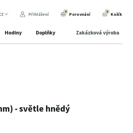
0
0
CZ
Přihlášení
Porovnání
Košík
Hodiny
Doplňky
Zakázková výroba
m) - světle hnědý