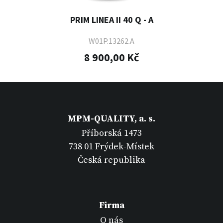
PRIM LINEA II 40 Q - A
W01P.13262.A
8 900,00 Kč
MPM-QUALITY, a. s.
Příborská 1473
738 01 Frýdek-Místek
Česká republika
Firma
O nás