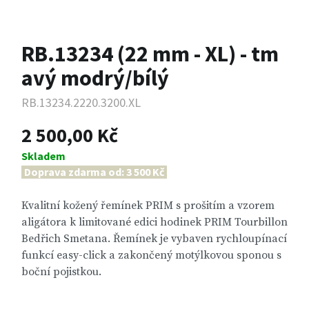
RB.13234 (22 mm - XL) - tm
avý modrý/bílý
RB.13234.2220.3200.XL
2 500,00 Kč
Skladem
Doprava zdarma od: 3 500 Kč
Kvalitní kožený řemínek PRIM s prošitím a vzorem
aligátora k limitované edici hodinek PRIM Tourbillon
Bedřich Smetana. Řemínek je vybaven rychloupínací
funkcí easy-click a zakončený motýlkovou sponou s
boční pojistkou.