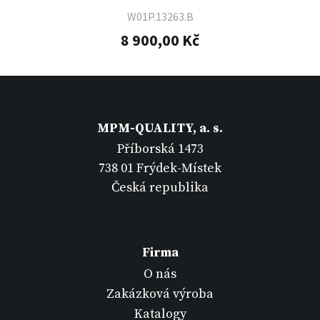
W01P.13263.B
8 900,00 Kč
MPM-QUALITY, a. s.
Příborská 1473
738 01 Frýdek-Místek
Česká republika
Firma
O nás
Zakázková výroba
Katalogy