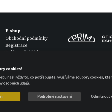
E-shop
Obchodní podmínky
Registrace
Reklamační řád
Vrácení zboží
Údržba hodinek
ry cookies!
Ochrana osobních
bu našli vždy to, co potřebujete, využíváme soubory cookies, kt
údajů
y osobních údajů.
Prohlášení o cookies
m
Podrobné nastavení
Odmítnout 