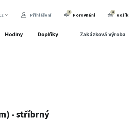
0
0
CZ
Přihlášení
Porovnání
Košík
Hodiny
Doplňky
Zakázková výroba
) - stříbrný