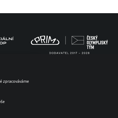
eré zpracováváme
vše
with
by esmedia