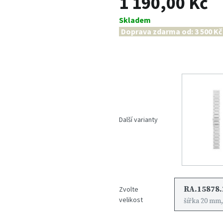
1 190,00 Kč
Skladem
Doprava zdarma od: 3 500 Kč
Další varianty
RA.15878.
Zvolte
velikost
šířka 20 mm,