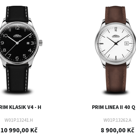
RIM KLASIK V4 - H
PRIM LINEA II 40 Q 
W01P.13241.H
W01P.13262.A
10 990,00 Kč
8 900,00 Kč