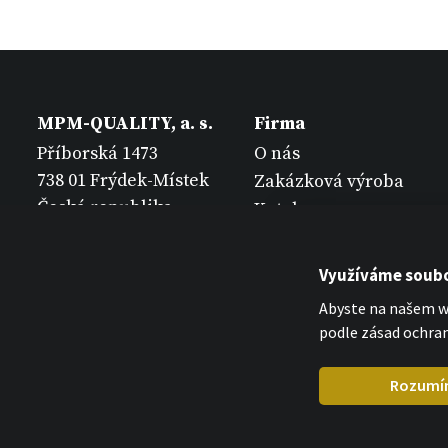
MPM-QUALITY, a. s.
Firma
Příborská 1473
O nás
738 01 Frýdek-Místek
Zakázková výroba
Česká republika
Katalogy
Kontakt
Využíváme soubo
Abyste na našem we
podle zásad ochran
Rozumí
MPM Quality 2026