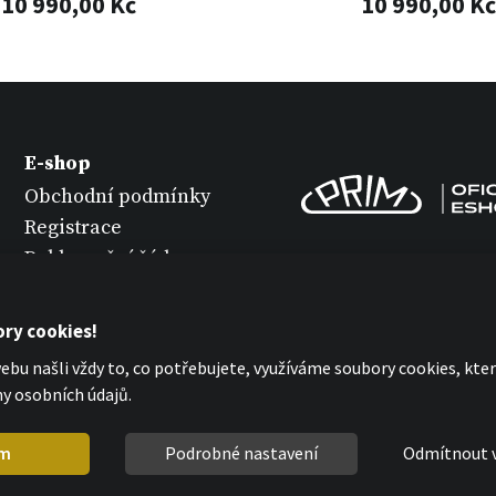
10 990,00 Kč
10 990,00 Kč
E-shop
Obchodní podmínky
Registrace
Reklamační řád
Vrácení zboží
Údržba hodinek
ry cookies!
Ochrana osobních
bu našli vždy to, co potřebujete, využíváme soubory cookies, kt
údajů
y osobních údajů.
Prohlášení o cookies
m
Podrobné nastavení
Odmítnout 