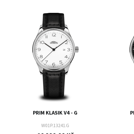
PRIM KLASIK V4 - G
P
W01P.13241.G