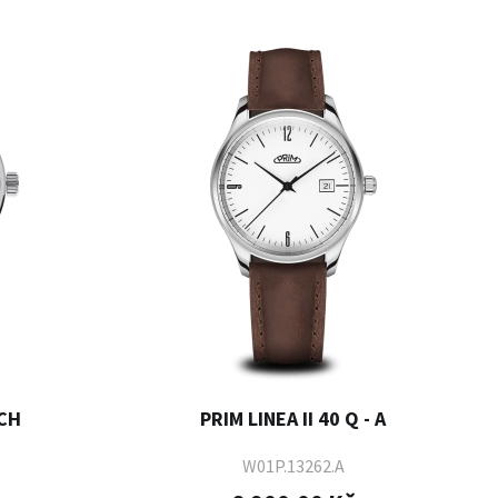
 CH
PRIM LINEA II 40 Q - A
W01P.13262.A