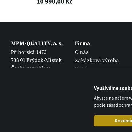
10 990,00 Kč
MPM-QUALITY, a. s.
Firma
Příborská 1473
O nás
738 01 Frýdek-Místek
Zakázková výroba
Česká republika
Katalogy
Kontakt
Využíváme soubo
Abyste na našem we
podle zásad ochran
Rozumí
MPM Quality 2026