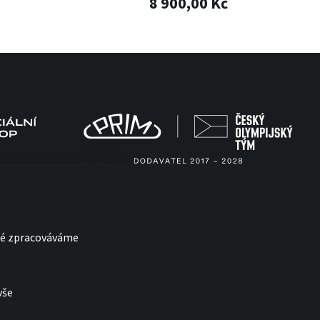
8 900,00 Kč
eré zpracováváme
vše
with
by esmedia