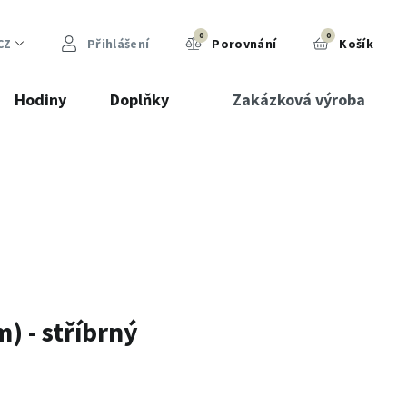
0
0
CZ
Přihlášení
Porovnání
Košík
Hodiny
Doplňky
Zakázková výroba
 - stříbrný