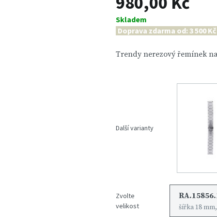
980,00 Kč
Skladem
Doprava zdarma od: 3 500 Kč
Trendy nerezový řemínek na 
Další varianty
RA.15856.
Zvolte
velikost
šířka 18 mm,